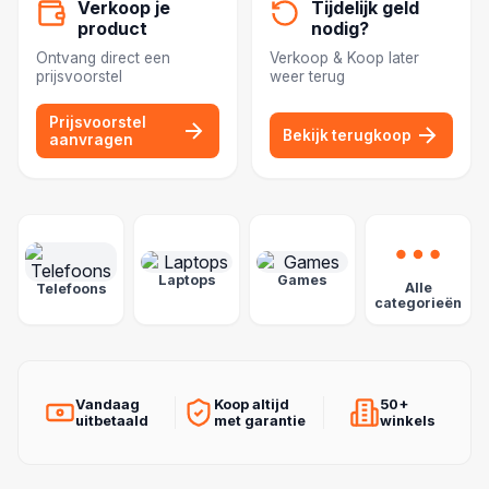
Verkoop je
Tijdelijk geld
product
nodig?
Ontvang direct een
Verkoop & Koop later
prijsvoorstel
weer terug
Prijsvoorstel
Bekijk terugkoop
aanvragen
POPULAIRE CATEGORIEËN
Laptops
Games
Alle
Telefoons
categorieën
Vandaag
Koop altijd
50+
uitbetaald
met garantie
winkels