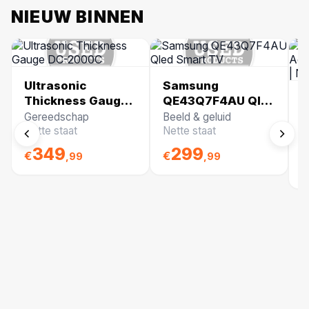
NIEUW BINNEN
Ultrasonic
Samsung
M
Thickness Gauge
QE43Q7F4AU Qled
L
DC-2000C
Smart TV
Gereedschap
Beeld & geluid
a
Nette staat
Nette staat
G
m
N
349
299
€
€
,99
,99
€